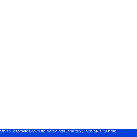
פותח ע"י ליאב מצרי
עיצוב: Nattiv interLane
.Cogomelo Group ltd
כל הזכויות 