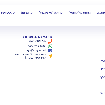
מופעים
החנות של קוגומלו
פרויקט "מי שאמיץ"
מי אנחנו?
סניפים ויצי
פרטי התקשרות
050-9424755
050-9424755
cogo@cogo.co.il
רפאל איתן 5, פתח תקווה,
קניון ספיר קומה 1
עים
לו
יץ"
קשר